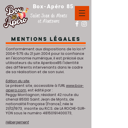
Box-Apéro 85
Saint Jean de Monts
et Alentours
Mentions légales
Conformément aux dispositions de la loi n°
2004-575
du 21 juin 2004 pour la confiance
en l'économie numérique, il est précisé aux
utilisateurs du site Aperibox85 l'identité
des différents intervenants dans le cadre
de sa réalisation et de son suivi.
Edition du site
Le présent site, accessible à l’URL
www.box-
apero.com
, est édité par :
Peggy Montagnon, résidant 42 route du
chenal 85130 Saint Jean de Monts, de
nationalité Française (France), née le
21/12/1973, inscrite au R.C.S. de LA ROCHE-SUR-
YON sous le numéro
48150191400073
,
Hébergement