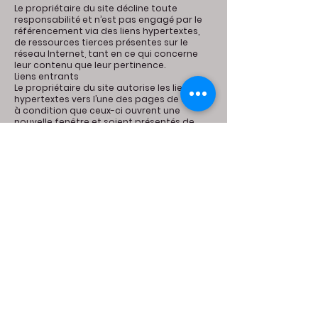
Le propriétaire du site décline toute
responsabilité et n’est pas engagé par le
référencement via des liens hypertextes,
de ressources tierces présentes sur le
réseau Internet, tant en ce qui concerne
leur contenu que leur pertinence.
Liens entrants
Le propriétaire du site autorise les liens
hypertextes vers l’une des pages de ce site,
à condition que ceux-ci ouvrent une
nouvelle fenêtre et soient présentés de
manière non équivoque afin d’éviter : tout
risque de confusion entre le site citant et
le propriétaire du site ainsi que toute
présentation tendancieuse, ou contraire
aux lois en vigueur.
Le propriétaire du site se réserve le droit de
demander la suppression d’un lien s’il
estime que le site source ne respecte pas
les règles ainsi définies.
CONFIDENTIALITÉ
Tout utilisateur dispose d’un droit d’accès,
de rectification et d’opposition aux
données personnelles le concernant, en
effectuant sa demande écrite et signée,
accompagnée d’une preuve d’identité.
Le site ne recueille pas d’informations