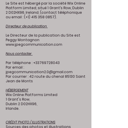
Le Site est hébergé par la société Wix Online
Platform Limited, situé 1 Grant’s Row, Dublin
2 D02HX96, Ireland, (contact téléphonique
ou email : (+1) 415 358 0857).
Directeur de publication
Le Directeur de la publication du Site est
Peggy Montagnon
www.jpegcommunication.com
Nous contacter
Par téléphone : +33769728043
Par email :
jpegcommunication2.0@gmail.com
Par courrier : 42 route du chenal 85130 Saint
Jean de Monts
HÉBERGEMENT
Wix Online Platforms Limited
1 Grant's Row,
Dublin 2 D02HX96,
Irlande.
CRÉDIT PHOTO / ILLUSTRATIONS
Sources des photos et illustrations